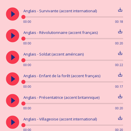
play_circle_filled
save_alt
Démos
Anglais - Survivante (accent international)
Services Voix-Off
00:00
00:18
play_circle_filled
save_alt
Anglais - Révolutionnaire (accent français)
Personnages
Post-Synchro
Narration
00:00
00:20
Publicité
Annonces
play_circle_filled
save_alt
A propos
Anglais - Soldat (accent américain)
Videos
00:00
00:22
play_circle_filled
save_alt
Anglais - Enfant de la forêt (accent français)
Bio
00:00
00:17
Clients
play_circle_filled
save_alt
Anglais - Présentatrice (accent britannique)
Contact
00:00
00:20
play_circle_filled
save_alt
Anglais - Villageoise (accent international)
00:00
00:20