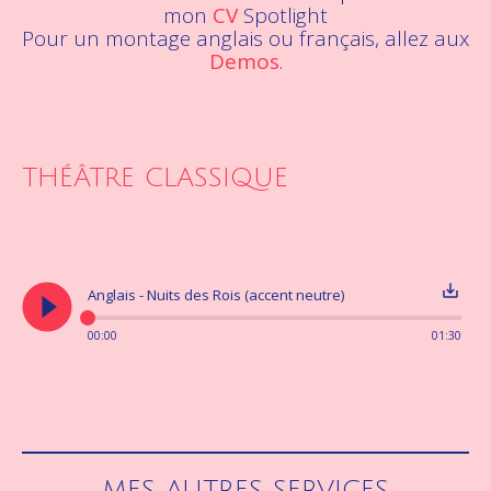
mon
CV
Spotlight
Pour un montage anglais ou français, allez aux
Demos
.
THÉÂTRE CLASSIQUE
play_circle_filled
save_alt
Anglais - Nuits des Rois (accent neutre)
00:00
01:30
MES AUTRES SERVICES