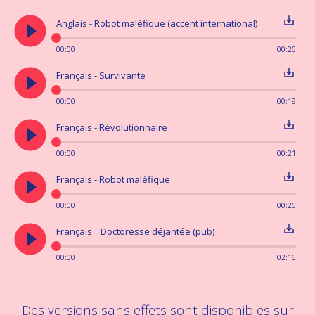
play_circle_filled
save_alt
Anglais - Robot maléfique (accent international)
00:00
00:26
play_circle_filled
save_alt
Français - Survivante
00:00
00:18
play_circle_filled
save_alt
Français - Révolutionnaire
00:00
00:21
play_circle_filled
save_alt
Français - Robot maléfique
00:00
00:26
play_circle_filled
save_alt
Français _ Doctoresse déjantée (pub)
00:00
02:16
Des versions sans effets sont disponibles sur